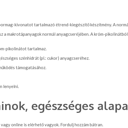
apormag-kivonatot tartalmazó étrend-kiegészítő készítmény. A normál
vesz a makrotápanyagok normál anyagcseréjében. A króm-pikolinátbó
óm-pikolinátot tartalmaz.
észséges szénhidrát (pl.: cukor) anyagcseréhez.
ájműködés támogatásához.
 lenyelni.
inok, egészséges alap
agy online is elérhető vagyok. Fordulj hozzám bátran.