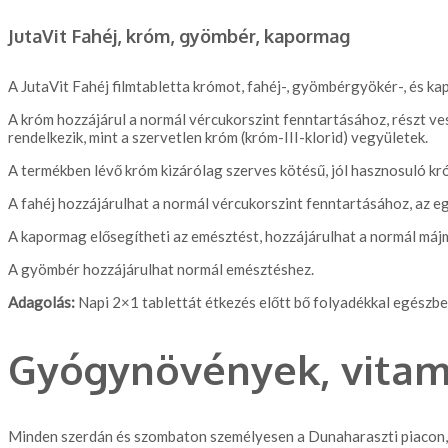
JutaVit Fahéj, króm, gyömbér, kapormag
A JutaVit Fahéj filmtabletta krómot, fahéj-, gyömbérgyökér-, és k
A króm hozzájárul a normál vércukorszint fenntartásához, részt 
rendelkezik, mint a szervetlen króm (króm-III-klorid) vegyületek.
A termékben lévő króm kizárólag szerves kötésű, jól hasznosuló kr
A fahéj hozzájárulhat a normál vércukorszint fenntartásához, az eg
A kapormag elősegítheti az emésztést, hozzájárulhat a normál m
A gyömbér hozzájárulhat normál emésztéshez.
Adagolás:
Napi 2×1 tablettát étkezés előtt bő folyadékkal egészben
Gyógynövények, vitam
Minden szerdán és szombaton személyesen a Dunaharaszti piacon, v