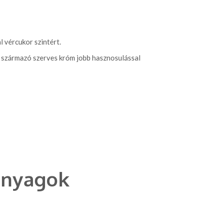
 vércukor szintért.
l származó szerves króm jobb hasznosulással
anyagok