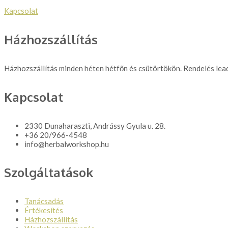
Kapcsolat
Házhozszállítás
Házhozszállítás minden héten hétfőn és csütörtökön. Rendelés leadá
Kapcsolat
2330 Dunaharaszti, Andrássy Gyula u. 28.
+36 20/966-4548
info@herbalworkshop.hu
Szolgáltatások
Tanácsadás
Értékesítés
Házhozszállítás