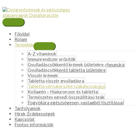
Skip
to
content
Main
Menu
Főoldal
Rólam
Termékek
Menu
A-Z vitaminok
Toggle
Immunrendszer erősítők
Gyulladáscsökkentő krémek ízületekre, rheumára
Gyulladáscsökkentő tabletta ízületekre
Visszér krémek
Tabletta visszér gyulladásra
Tabletta vércukorszint szabályozására
Kollagén – Hialuron por és tabletta
Természetes egyedi összeállítású teák
Fogyókúra egészségesen, vastagbél tisztítással
Tanfolyamok
Hírek, Érdekességek
Kapcsolat
Fontos információk