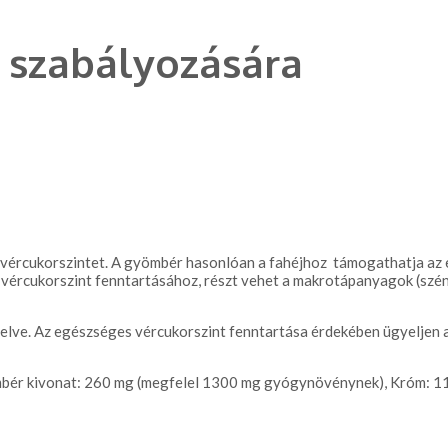
t szabályozására
s vércukorszintet. A gyömbér hasonlóan a fahéjhoz támogathatja az
ércukorszint fenntartásához, részt vehet a makrotápanyagok (szénh
yelve. Az egészséges vércukorszint fenntartása érdekében ügyeljen 
bér kivonat: 260 mg (megfelel 1300 mg gyógynövénynek), Króm: 11