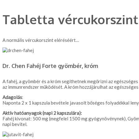
Tabletta vércukorszin
A normális vércukorszint eléréséért…
Dr. Chen Fahéj Forte gyömbér, króm
A fahéj, a gyömbér és a króm segíthetnek megőrizni az egészsége
az immunrendszer működését. A króm hozzájárulhat az egészséges v
Adagolás
:
Naponta 2 x 1 kapszula bevétele javasolt bőséges folyadékkal len
Aktív hatóanyagok (napi 2 kapszulára):
Fahéj kivonat: 500 mg (megfelel 1500 mg gyógynövénynek), Gyöm
napi bevitel.