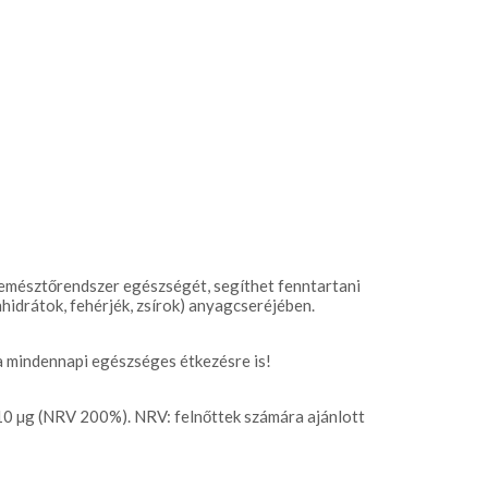
 emésztőrendszer egészségét, segíthet fenntartani
idrátok, fehérjék, zsírok) anyagcseréjében.
a mindennapi egészséges étkezésre is!
0 µg (NRV 200%). NRV: felnőttek számára ajánlott